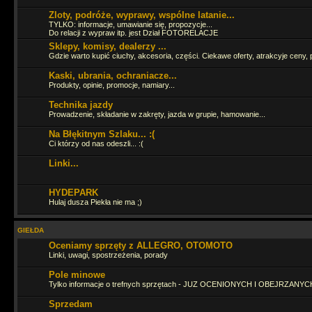
Zloty, podróże, wyprawy, wspólne latanie...
Cześć Panowie jak tam życie ? Ostatnia moja wizyta tu to 16.06.2024 
TYLKO: informacje, umawianie się, propozycje...
Do relacji z wypraw itp. jest Dział FOTORELACJE
Sklepy, komisy, dealerzy ...
Pojeździłbym już GruSXR
Gdzie warto kupić ciuchy, akcesoria, części. Ciekawe oferty, atrakcyje ceny, 
jakoś pitbike jest fajny, ale duże moto i
więcej adrenalinki
Kaski, ubrania, ochraniacze...
Produkty, opinie, promocje, namiary...
hahah
Technika jazdy
Prowadzenie, składanie w zakręty, jazda w grupie, hamowanie...
Straszny ruch się tutaj zrobił
Na Błękitnym Szlaku... :(
Ci którzy od nas odeszli... :(
Linki...
Zagląda, zagląda
HYDEPARK
Hulaj dusza Piekła nie ma ;)
Ja fejsbóczka nie mam wiec tutaj zagladam bo i tak odpalaja mi sie 3 s
dzieje
GIEŁDA
Oceniamy sprzęty z ALLEGRO, OTOMOTO
Linki, uwagi, spostrzeżenia, porady
Pole minowe
Tylko informacje o trefnych sprzętach - JUZ OCENIONYCH I OBEJRZANYCH
ło panie Tasior sie pojawił
Sprzedam