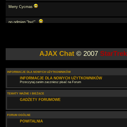
Merry Cycmas
no odmien "być",,
weź się tato
AJAX Chat
© 2007
StarTre
moze powtórzymy angielski?
na na na na
INFORMACJE DLA NOWYCH UŻYTKOWNIKÓW
INFORMACJE DLA NOWYCH UŻYTKOWNIKÓW
Przeczytaj zanim zaczniesz pisać na Forum
Jaki tu spokój
TEMATY WAŻNE I BIEŻĄCE
GADŻETY FORUMOWE
wow... przegapiłem.. cos tu sie działo
FORUM OGÓLNE
Szybko leci. Dobrze, że zglądasz raz w roku
POWITALNIA