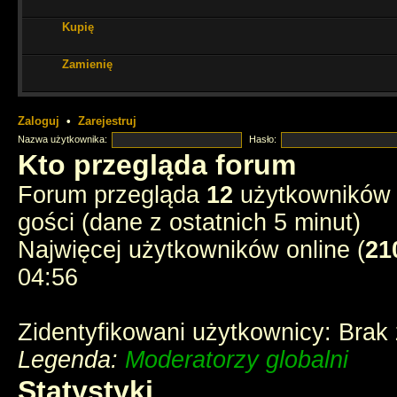
Kupię
ale miło tu czasem zajrzeć i poczytać stare dzieje
Zamienię
Cześć Muszkieterowie
chyba e-postęp pożarł wszelkie fora - stream
instagramy
Zaloguj
•
Zarejestruj
chyba tak
Nazwa użytkownika:
Hasło:
Kto przegląda forum
3 ostatnich muszkieterów?
Forum przegląda
12
użytkowników :
gości (dane z ostatnich 5 minut)
jednak ktoś tu zagląda
Najwięcej użytkowników online (
21
04:56
Zidentyfikowani użytkownicy: Brak
Legenda:
Moderatorzy globalni
Statystyki