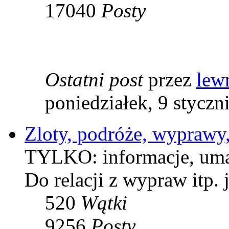
17040
Posty
Ostatni post
przez
lew
poniedziałek, 9 styczn
Zloty, podróże, wyprawy, 
TYLKO: informacje, umaw
Do relacji z wypraw itp
520
Wątki
9256
Posty