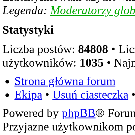
Legenda:
Moderatorzy glob
Statystyki
Liczba postów:
84808
• Li
użytkowników:
1035
• Naj
Strona główna forum
Ekipa
•
Usuń ciasteczka
•
Powered by
phpBB
® Foru
Przyjazne użytkownikom po