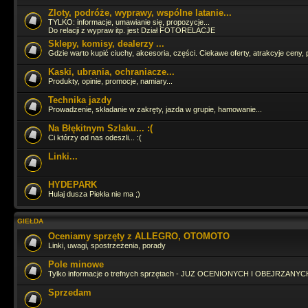
Zloty, podróże, wyprawy, wspólne latanie...
Cześć Panowie jak tam życie ? Ostatnia moja wizyta tu to 16.06.2024 
TYLKO: informacje, umawianie się, propozycje...
Do relacji z wypraw itp. jest Dział FOTORELACJE
Sklepy, komisy, dealerzy ...
Gdzie warto kupić ciuchy, akcesoria, części. Ciekawe oferty, atrakcyje ceny, 
Pojeździłbym już GruSXR
jakoś pitbike jest fajny, ale duże moto i t
adrenalinki
Kaski, ubrania, ochraniacze...
Produkty, opinie, promocje, namiary...
hahah
Technika jazdy
Prowadzenie, składanie w zakręty, jazda w grupie, hamowanie...
Na Błękitnym Szlaku... :(
Straszny ruch się tutaj zrobił
Ci którzy od nas odeszli... :(
Linki...
Zagląda, zagląda
HYDEPARK
Hulaj dusza Piekła nie ma ;)
Ja fejsbóczka nie mam wiec tutaj zagladam bo i tak odpalaja mi sie 3 s
dzieje
GIEŁDA
Oceniamy sprzęty z ALLEGRO, OTOMOTO
Linki, uwagi, spostrzeżenia, porady
Pole minowe
Tylko informacje o trefnych sprzętach - JUZ OCENIONYCH I OBEJRZANYCH
Sprzedam
ło panie Tasior sie pojawił