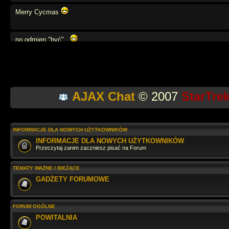
Merry Cycmas
no odmien "być",,
weź się tato
AJAX Chat
© 2007
StarTre
moze powtórzymy angielski?
na na na na
INFORMACJE DLA NOWYCH UŻYTKOWNIKÓW
INFORMACJE DLA NOWYCH UŻYTKOWNIKÓW
Przeczytaj zanim zaczniesz pisać na Forum
Jaki tu spokój
TEMATY WAŻNE I BIEŻĄCE
GADŻETY FORUMOWE
wow... przegapiłem.. cos tu sie działo
FORUM OGÓLNE
Szybko leci. Dobrze, że zglądasz raz w roku
POWITALNIA