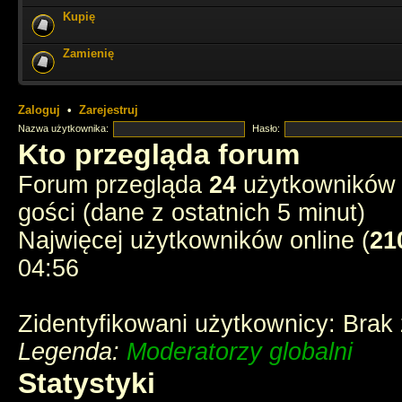
Kupię
ale miło tu czasem zajrzeć i poczytać stare dzieje
Zamienię
Cześć Muszkieterowie
chyba e-postęp pożarł wszelkie fora - stream p
instagramy
Zaloguj
•
Zarejestruj
Nazwa użytkownika:
Hasło:
chyba tak
Kto przegląda forum
Forum przegląda
24
użytkowników :
3 ostatnich muszkieterów?
gości (dane z ostatnich 5 minut)
Najwięcej użytkowników online (
21
jednak ktoś tu zagląda
04:56
Zidentyfikowani użytkownicy: Brak
Legenda:
Moderatorzy globalni
Statystyki