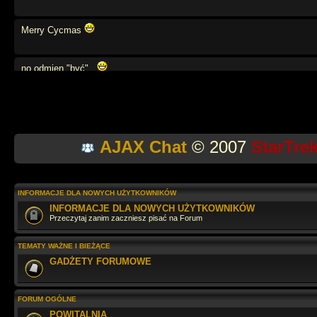
Merry Cycmas
no odmien "być",,
weź się tato
AJAX Chat
© 2007
StarTre
moze powtórzymy angielski?
na na na na
INFORMACJE DLA NOWYCH UŻYTKOWNIKÓW
INFORMACJE DLA NOWYCH UŻYTKOWNIKÓW
Przeczytaj zanim zaczniesz pisać na Forum
Jaki tu spokój
TEMATY WAŻNE I BIEŻĄCE
GADŻETY FORUMOWE
wow... przegapiłem.. cos tu sie działo
FORUM OGÓLNE
Szybko leci. Dobrze, że zglądasz raz w roku
POWITALNIA