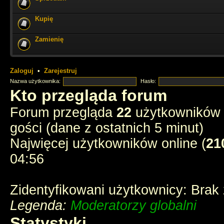
Kupię
ale miło tu czasem zajrzeć i poczytać stare dzieje
Zamienię
Cześć Muszkieterowie
chyba e-postęp pożarł wszelkie fora - stream p
instagramy
Zaloguj
•
Zarejestruj
Nazwa użytkownika:
Hasło:
chyba tak
Kto przegląda forum
Forum przegląda
22
użytkowników :
3 ostatnich muszkieterów?
gości (dane z ostatnich 5 minut)
Najwięcej użytkowników online (
21
jednak ktoś tu zagląda
04:56
Zidentyfikowani użytkownicy: Brak
Legenda:
Moderatorzy globalni
Statystyki