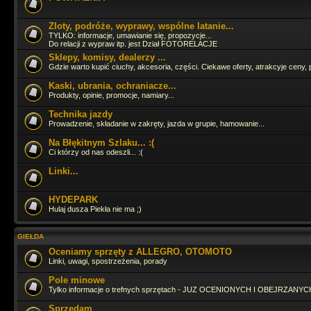
Zloty, podróże, wyprawy, wspólne latanie...
Cześć Panowie jak tam życie ? Ostatnia moja wizyta tu to 16.06.2024 
TYLKO: informacje, umawianie się, propozycje...
Do relacji z wypraw itp. jest Dział FOTORELACJE
Sklepy, komisy, dealerzy ...
Gdzie warto kupić ciuchy, akcesoria, części. Ciekawe oferty, atrakcyje ceny, 
Pojeździłbym już GruSXR
jakoś pitbike jest fajny, ale duże moto i t
adrenalinki
Kaski, ubrania, ochraniacze...
Produkty, opinie, promocje, namiary...
hahah
Technika jazdy
Prowadzenie, składanie w zakręty, jazda w grupie, hamowanie...
Na Błękitnym Szlaku... :(
Straszny ruch się tutaj zrobił
Ci którzy od nas odeszli... :(
Linki...
Zagląda, zagląda
HYDEPARK
Hulaj dusza Piekła nie ma ;)
Ja fejsbóczka nie mam wiec tutaj zagladam bo i tak odpalaja mi sie 3 s
dzieje
GIEŁDA
Oceniamy sprzęty z ALLEGRO, OTOMOTO
Linki, uwagi, spostrzeżenia, porady
Pole minowe
Tylko informacje o trefnych sprzętach - JUZ OCENIONYCH I OBEJRZANYCH
Sprzedam
ło panie Tasior sie pojawił