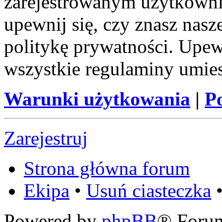
zarejestrowanym użytkownik
upewnij się, czy znasz nas
politykę prywatności. Upewni
wszystkie regulaminy umie
Warunki użytkowania
|
P
Zarejestruj
Strona główna forum
Ekipa
•
Usuń ciasteczka
•
Powered by
phpBB
® Foru