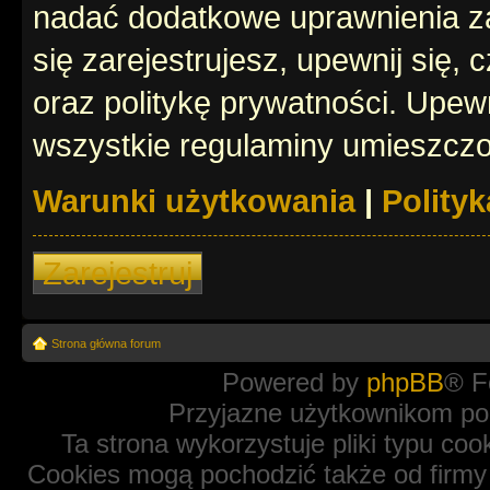
nadać dodatkowe uprawnienia z
się zarejestrujesz, upewnij się
oraz politykę prywatności. Upewn
wszystkie regulaminy umieszczo
Warunki użytkowania
|
Polity
Zarejestruj
Strona główna forum
Powered by
phpBB
® F
Przyjazne użytkownikom po
Ta strona wykorzystuje pliki typu coo
Cookies mogą pochodzić także od firmy 