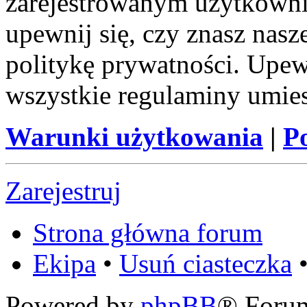
zarejestrowanym użytkownik
upewnij się, czy znasz nas
politykę prywatności. Upewni
wszystkie regulaminy umie
Warunki użytkowania
|
P
Zarejestruj
Strona główna forum
Ekipa
•
Usuń ciasteczka
•
Powered by
phpBB
® Foru