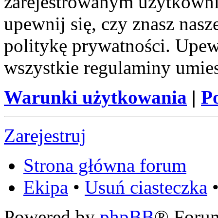
zarejestrowanym użytkownik
upewnij się, czy znasz nas
politykę prywatności. Upewni
wszystkie regulaminy umie
Warunki użytkowania
|
P
Zarejestruj
Strona główna forum
Ekipa
•
Usuń ciasteczka
•
Powered by
phpBB
® Foru