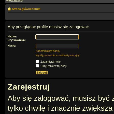
www.gsxf.pl
Strona główna forum
Aby przeglądać profile musisz się zalogować.
Nazwa
użytkownika:
Hasło:
Zapomniałem hasła
Wyślij ponownie e-mail aktywacyjny
Zapamiętaj mnie
Ukryj mnie w tej sesji
Zarejestruj
Aby się zalogować, musisz być z
tylko chwilę i znacznie zwiększ