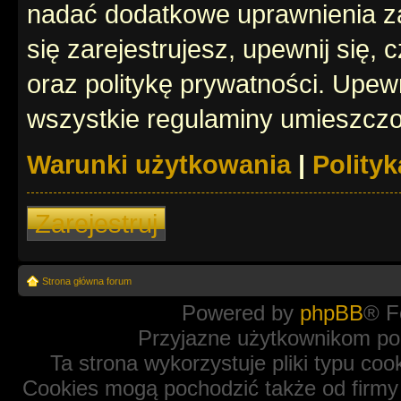
nadać dodatkowe uprawnienia z
się zarejestrujesz, upewnij się
oraz politykę prywatności. Upewn
wszystkie regulaminy umieszczo
Warunki użytkowania
|
Polity
Zarejestruj
Strona główna forum
Powered by
phpBB
® F
Przyjazne użytkownikom po
Ta strona wykorzystuje pliki typu coo
Cookies mogą pochodzić także od firmy 