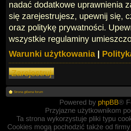
nadać dodatkowe uprawnienia z
się zarejestrujesz, upewnij się
oraz politykę prywatności. Upewn
wszystkie regulaminy umieszczo
Warunki użytkowania
|
Polity
Zarejestruj
Strona główna forum
Powered by
phpBB
® F
Przyjazne użytkownikom po
Ta strona wykorzystuje pliki typu coo
Cookies mogą pochodzić także od firmy 