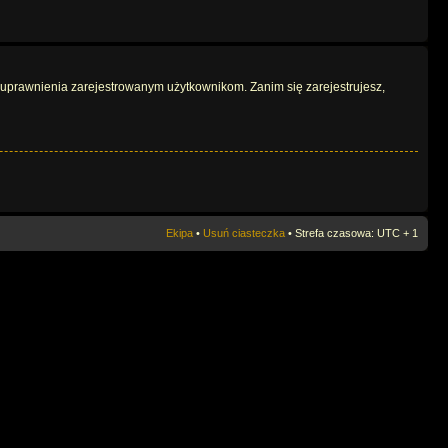
e uprawnienia zarejestrowanym użytkownikom. Zanim się zarejestrujesz,
Ekipa
•
Usuń ciasteczka
• Strefa czasowa: UTC + 1