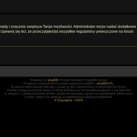
 chwilę i znacznie zwiększa Twoje możliwości. Administrator może nadać dodatkow
 Upewnij się też, że przeczytałeś/aś wszystkie regulaminy umieszczone na forum.
Powered by
phpBB
® Forum Software © phpBB Group
Przyjazne użytkownikom polskie wsparcie phpBB3 -
phpBB3.PL
Ta strona wykorzystuje pliki typu cookie w celu zapewnienia funkcjonalności forum.
Cookies mogą pochodzić także od firmy AdTaily oraz od współpracujących z nią klientów
w związku z zamieszczaniem reklam. Jeżeli nie wyrażasz zgody na zapisywanie plików typu
cookie, wyłącz ich obsługę w ustawieniach swojej przeglądarki.
© Copyrights - FDCP