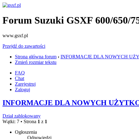
Forum Suzuki GSXF 600/650/7
www.gsxf.pl
Przejdź do zawartości
Strona główna forum
‹
INFORMACJE DLA NOWYCH U
Zmień rozmiar tekstu
FAQ
Chat
Zarejestruj
Zaloguj
INFORMACJE DLA NOWYCH UŻYT
Dział zablokowany
Wątki: 7 • Strona
1
z
1
Ogłoszenia
Odpowiedzi