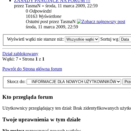
ZASADY PANUJĄCE NA FORUM !!!
przez TasmaN » środa, 11 marca 2009, 22:59
0
Odpowiedzi
10163
Wyświetlone
Ostatni post
przez TasmaN
środa, 11 marca 2009, 22:59
Wyświetl wątki nie starsze niż:
Sortuj wg
Dział zablokowany
Wątki: 7 • Strona
1
z
1
Powrót do Strona główna forum
Skocz do:
Kto przegląda forum
Użytkownicy przeglądający ten dział: Brak zidentyfikowanych użyt
Twoje uprawnienia w tym dziale
Nie możesz
rozpoczynać nowych wątków