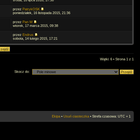
środa, 18 lipca 2018, 17:58
przez
PatrykOSK
4
poniedziałek, 16 listopada 2015, 21:36
przez
Pan W
wtorek, 17 marca 2015, 09:38
przez
Endrus
sobota, 14 lutego 2015, 17:21
Wątki: 6 • Strona
1
z
1
Skocz do:
Ekipa
•
Usuń ciasteczka
• Strefa czasowa: UTC + 1