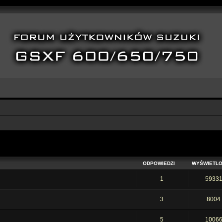
ODPOWIEDZI
WYŚWIETL
1
5933
3
8004
5
1006