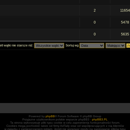
2
1165
0
5478
0
5635
tl wątki nie starsze niż:
Sortuj wg
Powered by
phpBB
® Forum Software © phpBB Group
Przyjazne użytkownikom polskie wsparcie phpBB3 -
phpBB3.PL
Ta strona wykorzystuje pliki typu cookie w celu zapewnienia funkcjonalności forum.
Cookies mogą pochodzić także od firmy AdTaily oraz od współpracujących z nią klientów
w związku z zamieszczaniem reklam. Jeżeli nie wyrażasz zgody na zapisywanie plików typu