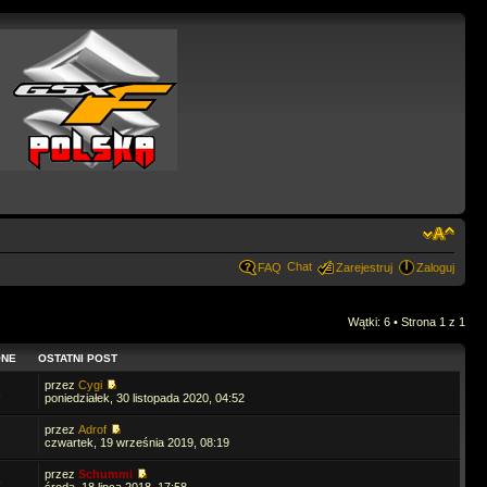
Chat
FAQ
Zarejestruj
Zaloguj
Wątki: 6 • Strona
1
z
1
ONE
OSTATNI POST
przez
Cygi
1
poniedziałek, 30 listopada 2020, 04:52
przez
Adrof
czwartek, 19 września 2019, 08:19
przez
Schummi
6