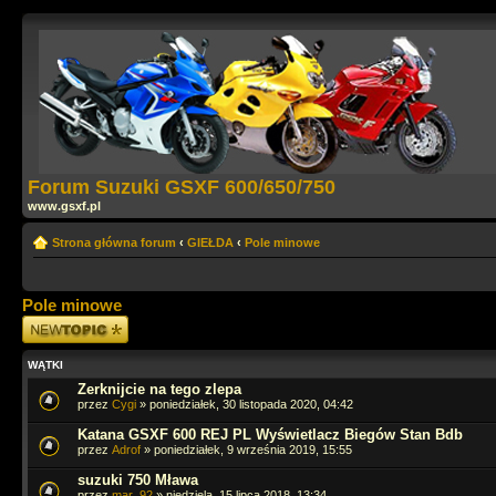
Forum Suzuki GSXF 600/650/750
www.gsxf.pl
Strona główna forum
‹
GIEŁDA
‹
Pole minowe
Pole minowe
Napisz wątek
WĄTKI
Zerknijcie na tego zlepa
przez
Cygi
» poniedziałek, 30 listopada 2020, 04:42
Katana GSXF 600 REJ PL Wyświetlacz Biegów Stan Bdb
przez
Adrof
» poniedziałek, 9 września 2019, 15:55
suzuki 750 Mława
przez
mar_92
» niedziela, 15 lipca 2018, 13:34