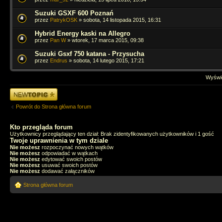
Suzuki GSXF 600 Poznań
przez
PatrykOSK
» sobota, 14 listopada 2015, 16:31
Hybrid Energy kaski na Allegro
przez
Pan W
» wtorek, 17 marca 2015, 09:38
Suzuki Gsxf 750 katana - Przysucha
przez
Endrus
» sobota, 14 lutego 2015, 17:21
Wyświe
Napisz wątek
Powrót do Strona główna forum
Kto przegląda forum
Użytkownicy przeglądający ten dział: Brak zidentyfikowanych użytkowników i 1 gość
Twoje uprawnienia w tym dziale
Nie możesz
rozpoczynać nowych wątków
Nie możesz
odpowiadać w wątkach
Nie możesz
edytować swoich postów
Nie możesz
usuwać swoich postów
Nie możesz
dodawać załączników
Strona główna forum