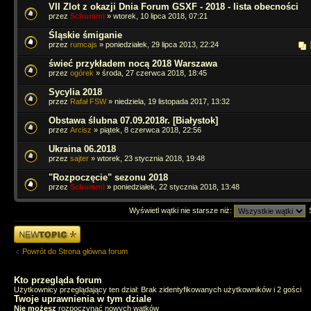
VII Zlot z okazji Dnia Forum GSXF - 2018 - lista obecności
przez
Schummi
» wtorek, 10 lipca 2018, 07:21
Śląskie śmiganie
przez
rumcajs
» poniedziałek, 29 lipca 2013, 22:24
świeć przykładem nocą 2018 Warszawa
przez
ogórek
» środa, 27 czerwca 2018, 18:45
Sycylia 2018
przez
Rafał FSW
» niedziela, 19 listopada 2017, 13:32
Obstawa ślubna 07.09.2018r. [Białystok]
przez
Arcisz
» piątek, 8 czerwca 2018, 22:56
Ukraina 06.2018
przez
sajter
» wtorek, 23 stycznia 2018, 19:48
"Rozpoczęcie" sezonu 2018
przez
Schummi
» poniedziałek, 22 stycznia 2018, 13:48
Wyświetl wątki nie starsze niż:
Napisz wątek
Powrót do Strona główna forum
Kto przegląda forum
Użytkownicy przeglądający ten dział: Brak zidentyfikowanych użytkowników i 2 gości
Twoje uprawnienia w tym dziale
Nie możesz
rozpoczynać nowych wątków