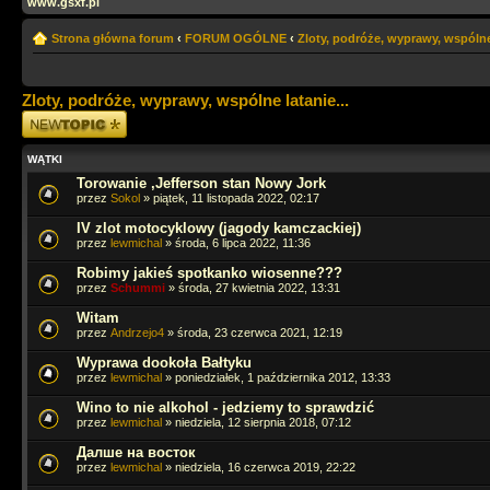
www.gsxf.pl
Strona główna forum
‹
FORUM OGÓLNE
‹
Zloty, podróże, wyprawy, wspólne 
Zloty, podróże, wyprawy, wspólne latanie...
Napisz wątek
WĄTKI
Torowanie ,Jefferson stan Nowy Jork
przez
Sokol
» piątek, 11 listopada 2022, 02:17
IV zlot motocyklowy (jagody kamczackiej)
przez
lewmichal
» środa, 6 lipca 2022, 11:36
Robimy jakieś spotkanko wiosenne???
przez
Schummi
» środa, 27 kwietnia 2022, 13:31
Witam
przez
Andrzejo4
» środa, 23 czerwca 2021, 12:19
Wyprawa dookoła Bałtyku
przez
lewmichal
» poniedziałek, 1 października 2012, 13:33
Wino to nie alkohol - jedziemy to sprawdzić
przez
lewmichal
» niedziela, 12 sierpnia 2018, 07:12
Далше на восток
przez
lewmichal
» niedziela, 16 czerwca 2019, 22:22