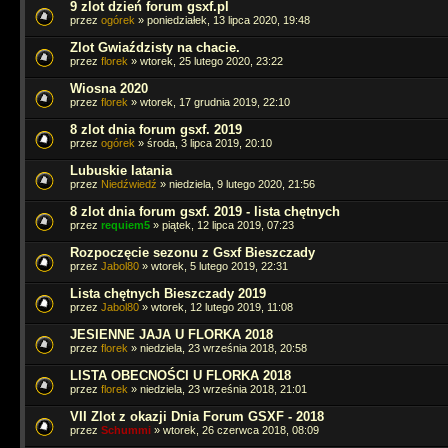
9 zlot dzień forum gsxf.pl
przez
ogórek
» poniedziałek, 13 lipca 2020, 19:48
Zlot Gwiaździsty na chacie.
przez
florek
» wtorek, 25 lutego 2020, 23:22
Wiosna 2020
przez
florek
» wtorek, 17 grudnia 2019, 22:10
8 zlot dnia forum gsxf. 2019
przez
ogórek
» środa, 3 lipca 2019, 20:10
Lubuskie latania
przez
Niedźwiedź
» niedziela, 9 lutego 2020, 21:56
8 zlot dnia forum gsxf. 2019 - lista chętnych
przez
requiem5
» piątek, 12 lipca 2019, 07:23
Rozpoczęcie sezonu z Gsxf Bieszczady
przez
Jabol80
» wtorek, 5 lutego 2019, 22:31
Lista chętnych Bieszczady 2019
przez
Jabol80
» wtorek, 12 lutego 2019, 11:08
JESIENNE JAJA U FLORKA 2018
przez
florek
» niedziela, 23 września 2018, 20:58
LISTA OBECNOŚCI U FLORKA 2018
przez
florek
» niedziela, 23 września 2018, 21:01
VII Zlot z okazji Dnia Forum GSXF - 2018
przez
Schummi
» wtorek, 26 czerwca 2018, 08:09