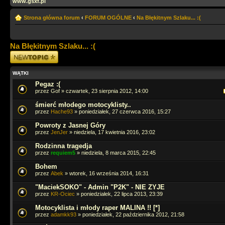
www.gsxf.pl
Strona główna forum
‹
FORUM OGÓLNE
‹
Na Błękitnym Szlaku... :(
Na Błękitnym Szlaku... :(
Napisz wątek
WĄTKI
Pegaz :(
przez Gof » czwartek, 23 sierpnia 2012, 14:00
śmierć młodego motocyklisty..
przez
Hache93
» poniedziałek, 27 czerwca 2016, 15:27
Powroty z Jasnej Góry
przez
JenJer
» niedziela, 17 kwietnia 2016, 23:02
Rodzinna tragedja
przez
requiem5
» niedziela, 8 marca 2015, 22:45
Bohem
przez
Abek
» wtorek, 16 września 2014, 16:31
"MaciekSOKO" - Admin "P2K" - NIE ZYJE
przez
KR-Ociec
» poniedziałek, 22 lipca 2013, 23:39
Motocyklista i młody raper MALINA !! [*]
przez
adamkk93
» poniedziałek, 22 października 2012, 21:58