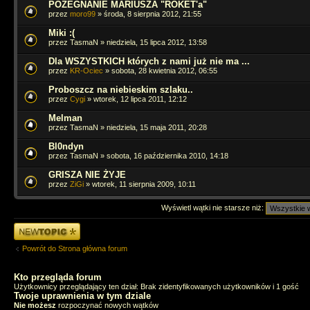
POŻEGNANIE MARIUSZA "ROKET'a"
przez
moro99
» środa, 8 sierpnia 2012, 21:55
Miki :(
przez TasmaN » niedziela, 15 lipca 2012, 13:58
Dla WSZYSTKICH których z nami już nie ma ...
przez
KR-Ociec
» sobota, 28 kwietnia 2012, 06:55
Proboszcz na niebieskim szlaku..
przez
Cygi
» wtorek, 12 lipca 2011, 12:12
Melman
przez TasmaN » niedziela, 15 maja 2011, 20:28
Bl0ndyn
przez TasmaN » sobota, 16 października 2010, 14:18
GRISZA NIE ŻYJE
przez
ZiGi
» wtorek, 11 sierpnia 2009, 10:11
Wyświetl wątki nie starsze niż:
Napisz wątek
Powrót do Strona główna forum
Kto przegląda forum
Użytkownicy przeglądający ten dział: Brak zidentyfikowanych użytkowników i 1 gość
Twoje uprawnienia w tym dziale
Nie możesz
rozpoczynać nowych wątków