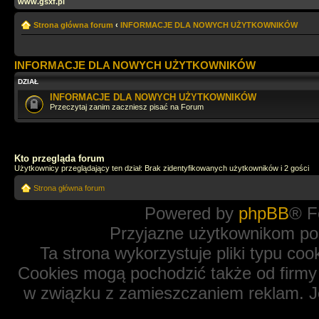
www.gsxf.pl
Strona główna forum
‹
INFORMACJE DLA NOWYCH UŻYTKOWNIKÓW
INFORMACJE DLA NOWYCH UŻYTKOWNIKÓW
DZIAŁ
INFORMACJE DLA NOWYCH UŻYTKOWNIKÓW
Przeczytaj zanim zaczniesz pisać na Forum
Kto przegląda forum
Użytkownicy przeglądający ten dział: Brak zidentyfikowanych użytkowników i 2 gości
Strona główna forum
Powered by
phpBB
® F
Przyjazne użytkownikom po
Ta strona wykorzystuje pliki typu coo
Cookies mogą pochodzić także od firmy 
w związku z zamieszczaniem reklam. Je