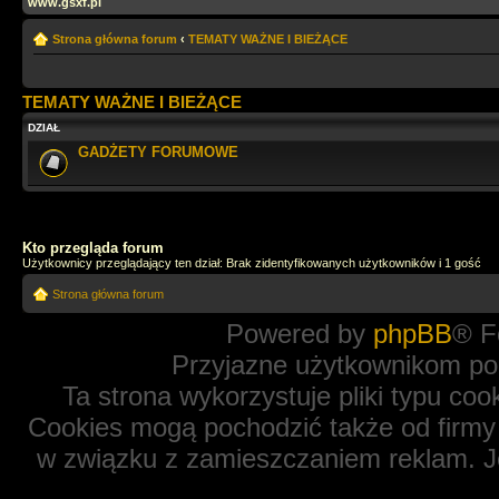
www.gsxf.pl
Strona główna forum
‹
TEMATY WAŻNE I BIEŻĄCE
TEMATY WAŻNE I BIEŻĄCE
DZIAŁ
GADŻETY FORUMOWE
Kto przegląda forum
Użytkownicy przeglądający ten dział: Brak zidentyfikowanych użytkowników i 1 gość
Strona główna forum
Powered by
phpBB
® F
Przyjazne użytkownikom po
Ta strona wykorzystuje pliki typu coo
Cookies mogą pochodzić także od firmy 
w związku z zamieszczaniem reklam. Je