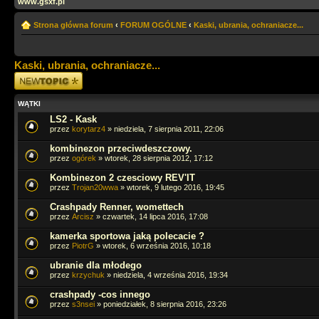
www.gsxf.pl
Strona główna forum
‹
FORUM OGÓLNE
‹
Kaski, ubrania, ochraniacze...
Kaski, ubrania, ochraniacze...
Napisz wątek
WĄTKI
LS2 - Kask
przez
korytarz4
» niedziela, 7 sierpnia 2011, 22:06
kombinezon przeciwdeszczowy.
przez
ogórek
» wtorek, 28 sierpnia 2012, 17:12
Kombinezon 2 czesciowy REV'IT
przez
Trojan20wwa
» wtorek, 9 lutego 2016, 19:45
Crashpady Renner, womettech
przez
Arcisz
» czwartek, 14 lipca 2016, 17:08
kamerka sportowa jaką polecacie ?
przez
PiotrG
» wtorek, 6 września 2016, 10:18
ubranie dla młodego
przez
krzychuk
» niedziela, 4 września 2016, 19:34
crashpady -cos innego
przez
s3nsei
» poniedziałek, 8 sierpnia 2016, 23:26