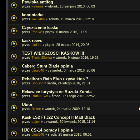
Powłoka antifog
przez
kaamos
» wtorek, 13 sierpnia 2013, 00:03
kominiarka
przez
wiki14tm
» sobota, 19 marca 2016, 22:18
Czyszczenie kasku
przez
Pan W
» piątek, 6 marca 2015, 11:09
kask reevu
przez
bielorz
» piątek, 28 marca 2014, 20:08
TEST WIEKSZOSCI KASKÓW !!!
przez
Trojan20wwa
» wtorek, 9 lutego 2016, 19:26
Caberg Stunt Blade opinia
przez
dlugi348
» czwartek, 3 marca 2016, 20:06
Rebelhorn Rain Fluo uzywa ktos ?
przez
ShoSho
» środa, 24 lutego 2016, 21:31
Rękawice turystyczne Suzuki Zonda
przez
Rafał FSW
» środa, 17 lutego 2016, 22:52
Ubior
przez
firefox
» wtorek, 24 marca 2009, 12:10
Kask LS2 FF322 Concept II Matt Black
przez
sajter
» czwartek, 30 kwietnia 2015, 11:14
HJC CS-14 porady i opinie
przez
dlugi348
» środa, 25 marca 2015, 06:51