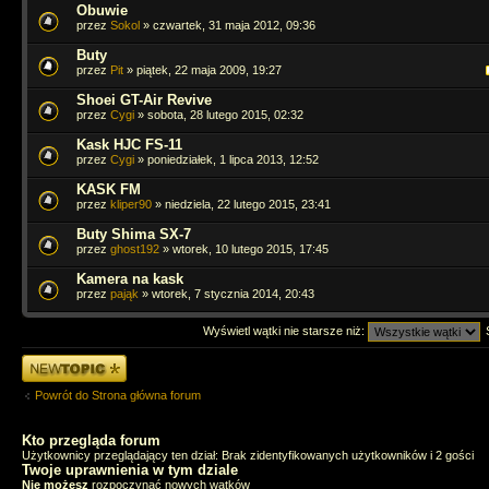
Obuwie
przez
Sokol
» czwartek, 31 maja 2012, 09:36
Buty
przez
Pit
» piątek, 22 maja 2009, 19:27
Shoei GT-Air Revive
przez
Cygi
» sobota, 28 lutego 2015, 02:32
Kask HJC FS-11
przez
Cygi
» poniedziałek, 1 lipca 2013, 12:52
KASK FM
przez
kliper90
» niedziela, 22 lutego 2015, 23:41
Buty Shima SX-7
przez
ghost192
» wtorek, 10 lutego 2015, 17:45
Kamera na kask
przez
pająk
» wtorek, 7 stycznia 2014, 20:43
Wyświetl wątki nie starsze niż:
Napisz wątek
Powrót do Strona główna forum
Kto przegląda forum
Użytkownicy przeglądający ten dział: Brak zidentyfikowanych użytkowników i 2 gości
Twoje uprawnienia w tym dziale
Nie możesz
rozpoczynać nowych wątków