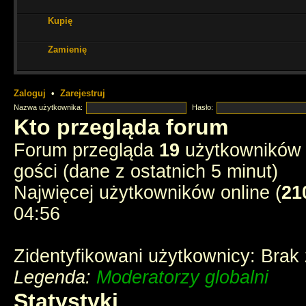
Kupię
ale miło tu czasem zajrzeć i poczytać stare dzieje
Zamienię
Cześć Muszkieterowie
chyba e-postęp pożarł wszelkie fora - stream
instagramy
Zaloguj
•
Zarejestruj
chyba tak
Nazwa użytkownika:
Hasło:
Kto przegląda forum
3 ostatnich muszkieterów?
Forum przegląda
19
użytkowników :
gości (dane z ostatnich 5 minut)
jednak ktoś tu zagląda
Najwięcej użytkowników online (
21
04:56
Zidentyfikowani użytkownicy: Brak
Legenda:
Moderatorzy globalni
Statystyki