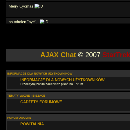
Merry Cycmas
no odmien "być",,
weź się tato
AJAX Chat
© 2007
StarTre
moze powtórzymy angielski?
na na na na
INFORMACJE DLA NOWYCH UŻYTKOWNIKÓW
INFORMACJE DLA NOWYCH UŻYTKOWNIKÓW
Przeczytaj zanim zaczniesz pisać na Forum
Jaki tu spokój
TEMATY WAŻNE I BIEŻĄCE
GADŻETY FORUMOWE
wow... przegapiłem.. cos tu sie działo
FORUM OGÓLNE
Szybko leci. Dobrze, że zglądasz raz w roku
POWITALNIA