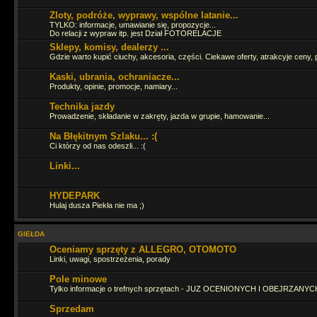
Zloty, podróże, wyprawy, wspólne latanie...
Cześć Panowie jak tam życie ? Ostatnia moja wizyta tu to 16.06.2024 
TYLKO: informacje, umawianie się, propozycje...
Do relacji z wypraw itp. jest Dział FOTORELACJE
Sklepy, komisy, dealerzy ...
Pojeździłbym już GruSXR
Gdzie warto kupić ciuchy, akcesoria, części. Ciekawe oferty, atrakcyje ceny, 
jakoś pitbike jest fajny, ale duże moto i
więcej adrenalinki
Kaski, ubrania, ochraniacze...
Produkty, opinie, promocje, namiary...
hahah
Technika jazdy
Prowadzenie, składanie w zakręty, jazda w grupie, hamowanie...
Straszny ruch się tutaj zrobił
Na Błękitnym Szlaku... :(
Ci którzy od nas odeszli... :(
Linki...
Zagląda, zagląda
HYDEPARK
Hulaj dusza Piekła nie ma ;)
Ja fejsbóczka nie mam wiec tutaj zagladam bo i tak odpalaja mi sie 3 s
dzieje
GIEŁDA
Oceniamy sprzęty z ALLEGRO, OTOMOTO
Linki, uwagi, spostrzeżenia, porady
Pole minowe
Tylko informacje o trefnych sprzętach - JUZ OCENIONYCH I OBEJRZANYCH
ło panie Tasior sie pojawił
Sprzedam