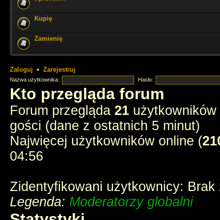
Kupię
ale miło tu czasem zajrzeć i poczytać stare dzieje
Zamienię
Cześć Muszkieterowie
chyba e-postęp pożarł wszelkie fora - stream p
instagramy
Zaloguj
•
Zarejestruj
Nazwa użytkownika:
Hasło:
chyba tak
Kto przegląda forum
Forum przegląda
21
użytkowników :
3 ostatnich muszkieterów?
gości (dane z ostatnich 5 minut)
Najwięcej użytkowników online (
21
jednak ktoś tu zagląda
04:56
Zidentyfikowani użytkownicy: Brak
Legenda:
Moderatorzy globalni
Statystyki