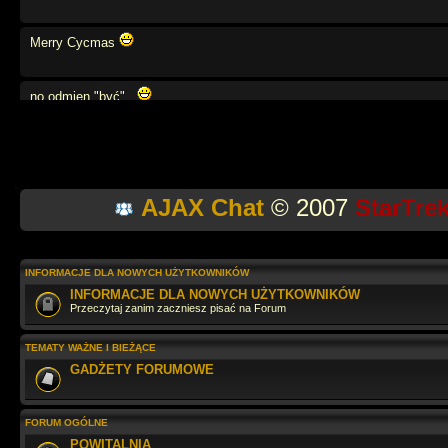
Merry Cycmas
no odmien "być",,
weź się tato
AJAX Chat
© 2007
StarTre
moze powtórzymy angielski?
na na na na
INFORMACJE DLA NOWYCH UŻYTKOWNIKÓW
INFORMACJE DLA NOWYCH UŻYTKOWNIKÓW
Przeczytaj zanim zaczniesz pisać na Forum
Jaki tu spokój
TEMATY WAŻNE I BIEŻĄCE
GADŻETY FORUMOWE
wow... przegapiłem.. cos tu sie działo
FORUM OGÓLNE
Szybko leci. Dobrze, że zglądasz raz w roku
POWITALNIA