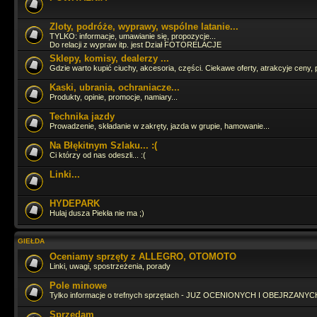
Zloty, podróże, wyprawy, wspólne latanie...
Cześć Panowie jak tam życie ? Ostatnia moja wizyta tu to 16.06.2024 
TYLKO: informacje, umawianie się, propozycje...
Do relacji z wypraw itp. jest Dział FOTORELACJE
Sklepy, komisy, dealerzy ...
Gdzie warto kupić ciuchy, akcesoria, części. Ciekawe oferty, atrakcyje ceny, 
Pojeździłbym już GruSXR
jakoś pitbike jest fajny, ale duże moto i t
adrenalinki
Kaski, ubrania, ochraniacze...
Produkty, opinie, promocje, namiary...
hahah
Technika jazdy
Prowadzenie, składanie w zakręty, jazda w grupie, hamowanie...
Na Błękitnym Szlaku... :(
Straszny ruch się tutaj zrobił
Ci którzy od nas odeszli... :(
Linki...
Zagląda, zagląda
HYDEPARK
Hulaj dusza Piekła nie ma ;)
Ja fejsbóczka nie mam wiec tutaj zagladam bo i tak odpalaja mi sie 3 s
dzieje
GIEŁDA
Oceniamy sprzęty z ALLEGRO, OTOMOTO
Linki, uwagi, spostrzeżenia, porady
Pole minowe
Tylko informacje o trefnych sprzętach - JUZ OCENIONYCH I OBEJRZANYCH
Sprzedam
ło panie Tasior sie pojawił