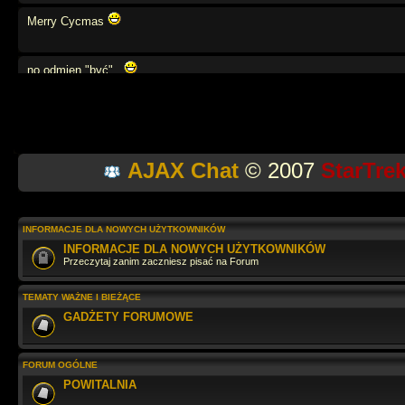
Merry Cycmas
no odmien "być",,
weź się tato
AJAX Chat
© 2007
StarTre
moze powtórzymy angielski?
na na na na
INFORMACJE DLA NOWYCH UŻYTKOWNIKÓW
INFORMACJE DLA NOWYCH UŻYTKOWNIKÓW
Przeczytaj zanim zaczniesz pisać na Forum
Jaki tu spokój
TEMATY WAŻNE I BIEŻĄCE
GADŻETY FORUMOWE
wow... przegapiłem.. cos tu sie działo
FORUM OGÓLNE
Szybko leci. Dobrze, że zglądasz raz w roku
POWITALNIA