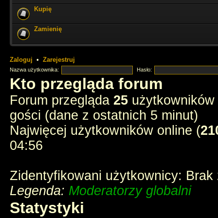
Kupię
ale miło tu czasem zajrzeć i poczytać stare dzieje
Zamienię
Cześć Muszkieterowie
chyba e-postęp pożarł wszelkie fora - stream p
instagramy
Zaloguj
•
Zarejestruj
Nazwa użytkownika:
Hasło:
chyba tak
Kto przegląda forum
Forum przegląda
25
użytkowników :
3 ostatnich muszkieterów?
gości (dane z ostatnich 5 minut)
Najwięcej użytkowników online (
21
jednak ktoś tu zagląda
04:56
Zidentyfikowani użytkownicy: Brak
Legenda:
Moderatorzy globalni
Statystyki