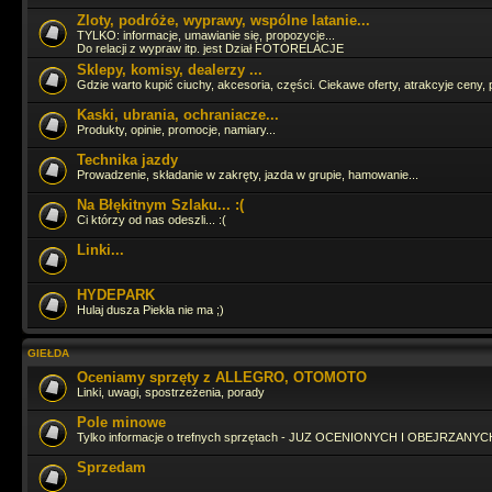
Zloty, podróże, wyprawy, wspólne latanie...
Cześć Panowie jak tam życie ? Ostatnia moja wizyta tu to 16.06.2024 
TYLKO: informacje, umawianie się, propozycje...
Do relacji z wypraw itp. jest Dział FOTORELACJE
Sklepy, komisy, dealerzy ...
Gdzie warto kupić ciuchy, akcesoria, części. Ciekawe oferty, atrakcyje ceny, 
Pojeździłbym już GruSXR
jakoś pitbike jest fajny, ale duże moto i t
adrenalinki
Kaski, ubrania, ochraniacze...
Produkty, opinie, promocje, namiary...
hahah
Technika jazdy
Prowadzenie, składanie w zakręty, jazda w grupie, hamowanie...
Na Błękitnym Szlaku... :(
Straszny ruch się tutaj zrobił
Ci którzy od nas odeszli... :(
Linki...
Zagląda, zagląda
HYDEPARK
Hulaj dusza Piekła nie ma ;)
Ja fejsbóczka nie mam wiec tutaj zagladam bo i tak odpalaja mi sie 3 s
dzieje
GIEŁDA
Oceniamy sprzęty z ALLEGRO, OTOMOTO
Linki, uwagi, spostrzeżenia, porady
Pole minowe
Tylko informacje o trefnych sprzętach - JUZ OCENIONYCH I OBEJRZANYCH
Sprzedam
ło panie Tasior sie pojawił