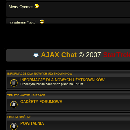
Merry Cycmas
no odmien "być",,
weź się tato
AJAX Chat
© 2007
StarTre
moze powtórzymy angielski?
na na na na
INFORMACJE DLA NOWYCH UŻYTKOWNIKÓW
INFORMACJE DLA NOWYCH UŻYTKOWNIKÓW
Przeczytaj zanim zaczniesz pisać na Forum
Jaki tu spokój
TEMATY WAŻNE I BIEŻĄCE
GADŻETY FORUMOWE
wow... przegapiłem.. cos tu sie działo
FORUM OGÓLNE
Szybko leci. Dobrze, że zglądasz raz w roku
POWITALNIA