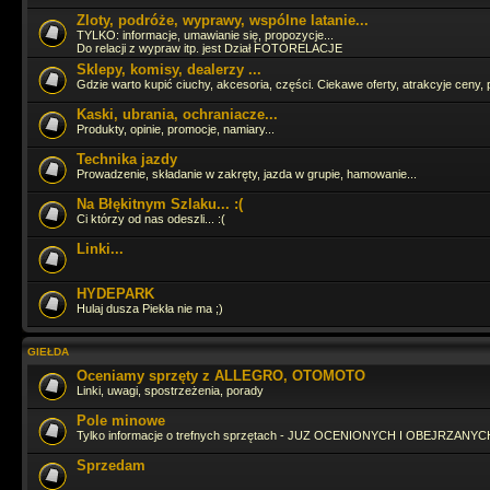
Zloty, podróże, wyprawy, wspólne latanie...
Cześć Panowie jak tam życie ? Ostatnia moja wizyta tu to 16.06.2024 
TYLKO: informacje, umawianie się, propozycje...
Do relacji z wypraw itp. jest Dział FOTORELACJE
Sklepy, komisy, dealerzy ...
Gdzie warto kupić ciuchy, akcesoria, części. Ciekawe oferty, atrakcyje ceny, 
Pojeździłbym już GruSXR
jakoś pitbike jest fajny, ale duże moto i t
adrenalinki
Kaski, ubrania, ochraniacze...
Produkty, opinie, promocje, namiary...
hahah
Technika jazdy
Prowadzenie, składanie w zakręty, jazda w grupie, hamowanie...
Na Błękitnym Szlaku... :(
Straszny ruch się tutaj zrobił
Ci którzy od nas odeszli... :(
Linki...
Zagląda, zagląda
HYDEPARK
Hulaj dusza Piekła nie ma ;)
Ja fejsbóczka nie mam wiec tutaj zagladam bo i tak odpalaja mi sie 3 s
dzieje
GIEŁDA
Oceniamy sprzęty z ALLEGRO, OTOMOTO
Linki, uwagi, spostrzeżenia, porady
Pole minowe
Tylko informacje o trefnych sprzętach - JUZ OCENIONYCH I OBEJRZANYCH
Sprzedam
ło panie Tasior sie pojawił