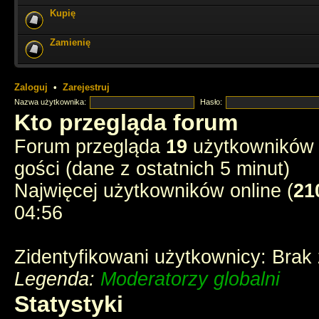
Kupię
ale miło tu czasem zajrzeć i poczytać stare dzieje
Zamienię
Cześć Muszkieterowie
chyba e-postęp pożarł wszelkie fora - stream p
instagramy
Zaloguj
•
Zarejestruj
Nazwa użytkownika:
Hasło:
chyba tak
Kto przegląda forum
Forum przegląda
19
użytkowników :
3 ostatnich muszkieterów?
gości (dane z ostatnich 5 minut)
Najwięcej użytkowników online (
21
jednak ktoś tu zagląda
04:56
Zidentyfikowani użytkownicy: Brak
Legenda:
Moderatorzy globalni
Statystyki