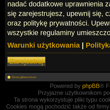
nadać dodatkowe uprawnienia z
się zarejestrujesz, upewnij się
oraz politykę prywatności. Upewn
wszystkie regulaminy umieszczo
Warunki użytkowania
|
Polity
Zarejestruj
Strona główna forum
Powered by
phpBB
® F
Przyjazne użytkownikom po
Ta strona wykorzystuje pliki typu coo
Cookies mogą pochodzić także od firmy 