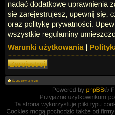
nadać dodatkowe uprawnienia z
się zarejestrujesz, upewnij się
oraz politykę prywatności. Upewn
wszystkie regulaminy umieszczo
Warunki użytkowania
|
Polity
Zarejestruj
Strona główna forum
Powered by
phpBB
® F
Przyjazne użytkownikom po
Ta strona wykorzystuje pliki typu coo
Cookies mogą pochodzić także od firmy 