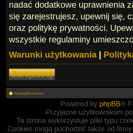
nadać dodatkowe uprawnienia z
się zarejestrujesz, upewnij się
oraz politykę prywatności. Upewn
wszystkie regulaminy umieszczo
Warunki użytkowania
|
Polity
Zarejestruj
Strona główna forum
Powered by
phpBB
® F
Przyjazne użytkownikom po
Ta strona wykorzystuje pliki typu coo
Cookies mogą pochodzić także od firmy 