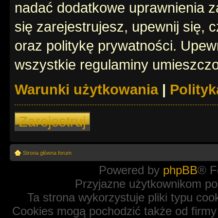
nadać dodatkowe uprawnienia z
się zarejestrujesz, upewnij się
oraz politykę prywatności. Upewn
wszystkie regulaminy umieszczo
Warunki użytkowania
|
Polity
Zarejestruj
Strona główna forum
Powered by
phpBB
® F
Przyjazne użytkownikom po
Ta strona wykorzystuje pliki typu coo
Cookies mogą pochodzić także od firmy 