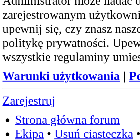
Administrator może nadać 
zarejestrowanym użytkownik
upewnij się, czy znasz nas
politykę prywatności. Upewni
wszystkie regulaminy umie
Warunki użytkowania
|
P
Zarejestruj
Strona główna forum
Ekipa
•
Usuń ciasteczka
•