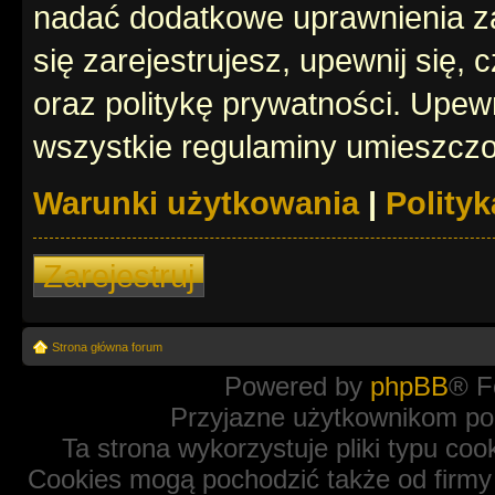
nadać dodatkowe uprawnienia z
się zarejestrujesz, upewnij się
oraz politykę prywatności. Upewn
wszystkie regulaminy umieszczo
Warunki użytkowania
|
Polity
Zarejestruj
Strona główna forum
Powered by
phpBB
® F
Przyjazne użytkownikom po
Ta strona wykorzystuje pliki typu coo
Cookies mogą pochodzić także od firmy 