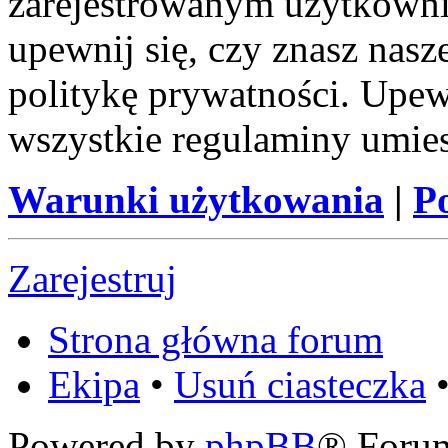
zarejestrowanym użytkownik
upewnij się, czy znasz nas
politykę prywatności. Upewni
wszystkie regulaminy umie
Warunki użytkowania
|
P
Zarejestruj
Strona główna forum
Ekipa
•
Usuń ciasteczka
•
Powered by
phpBB
® Foru