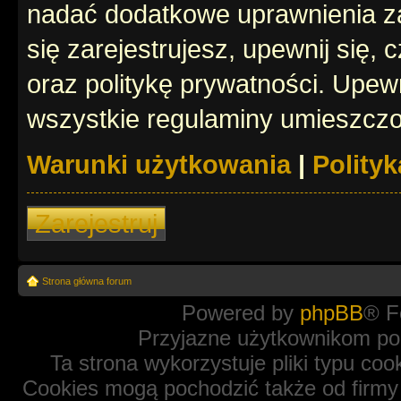
nadać dodatkowe uprawnienia z
się zarejestrujesz, upewnij się
oraz politykę prywatności. Upewn
wszystkie regulaminy umieszczo
Warunki użytkowania
|
Polity
Zarejestruj
Strona główna forum
Powered by
phpBB
® F
Przyjazne użytkownikom po
Ta strona wykorzystuje pliki typu coo
Cookies mogą pochodzić także od firmy 