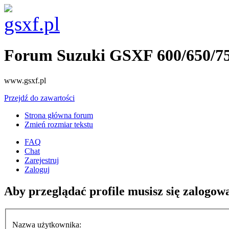
Forum Suzuki GSXF 600/650/7
www.gsxf.pl
Przejdź do zawartości
Strona główna forum
Zmień rozmiar tekstu
FAQ
Chat
Zarejestruj
Zaloguj
Aby przeglądać profile musisz się zalogow
Nazwa użytkownika: