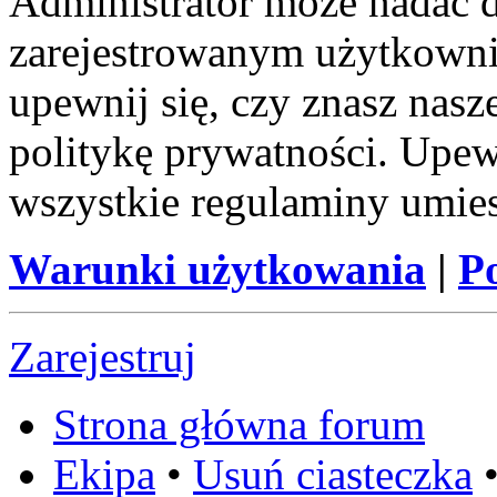
Administrator może nadać 
zarejestrowanym użytkownik
upewnij się, czy znasz nas
politykę prywatności. Upewni
wszystkie regulaminy umie
Warunki użytkowania
|
P
Zarejestruj
Strona główna forum
Ekipa
•
Usuń ciasteczka
•