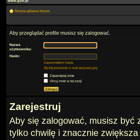
www.gsxf.pl
Strona główna forum
Aby przeglądać profile musisz się zalogować.
Nazwa
użytkownika:
Hasło:
Zapomniałem hasła
Wyślij ponownie e-mail aktywacyjny
Zapamiętaj mnie
Ukryj mnie w tej sesji
Zarejestruj
Aby się zalogować, musisz być z
tylko chwilę i znacznie zwiększ