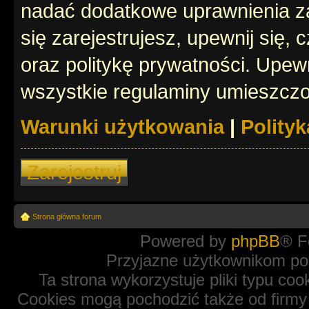
nadać dodatkowe uprawnienia z
się zarejestrujesz, upewnij się
oraz politykę prywatności. Upewn
wszystkie regulaminy umieszczo
Warunki użytkowania
|
Polity
Zarejestruj
Strona główna forum
Powered by
phpBB
® F
Przyjazne użytkownikom po
Ta strona wykorzystuje pliki typu coo
Cookies mogą pochodzić także od firmy 