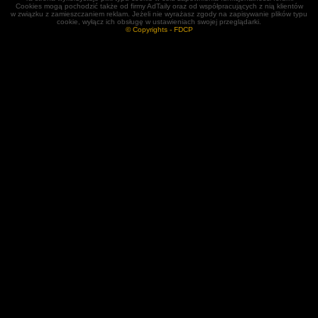
Cookies mogą pochodzić także od firmy AdTaily oraz od współpracujących z nią klientów
w związku z zamieszczaniem reklam. Jeżeli nie wyrażasz zgody na zapisywanie plików typu
cookie, wyłącz ich obsługę w ustawieniach swojej przeglądarki.
© Copyrights - FDCP