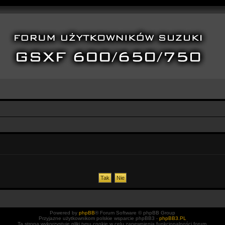
Powered by
phpBB
® Forum Software © phpBB Group
Przyjazne użytkownikom polskie wsparcie phpBB3 -
phpBB3.PL
Ta strona wykorzystuje pliki typu cookie w celu zapewnienia funkcjonalności forum.