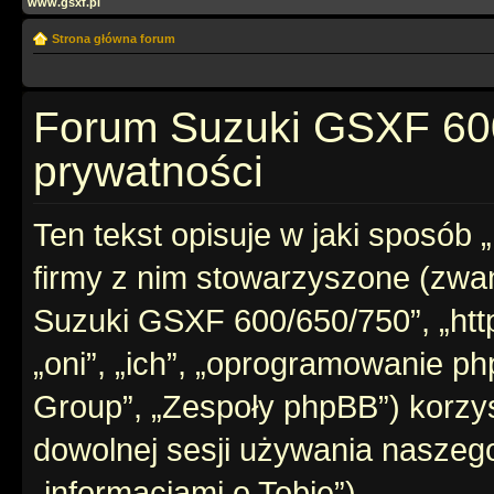
www.gsxf.pl
Strona główna forum
Forum Suzuki GSXF 600
prywatności
Ten tekst opisuje w jaki sposób
firmy z nim stowarzyszone (zwan
Suzuki GSXF 600/650/750”, „https
„oni”, „ich”, „oprogramowanie 
Group”, „Zespoły phpBB”) korzys
dowolnej sesji używania naszego
„informacjami o Tobie”).