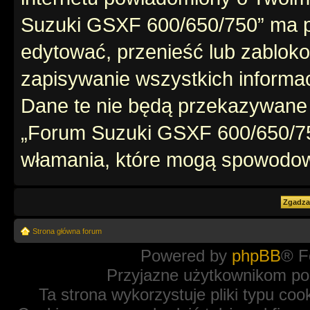
Suzuki GSXF 600/650/750” ma p
edytować, przenieść lub zablok
zapisywanie wszystkich informac
Dane te nie będą przekazywane 
„Forum Suzuki GSXF 600/650/75
włamania, które mogą spowodo
Strona główna forum
Powered by
phpBB
® F
Przyjazne użytkownikom po
Ta strona wykorzystuje pliki typu coo