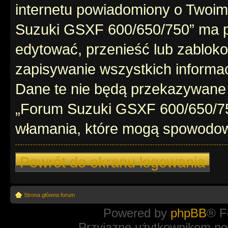
internetu powiadomiony o Twoim
Suzuki GSXF 600/650/750” ma p
edytować, przenieść lub zablok
zapisywanie wszystkich informac
Dane te nie będą przekazywane 
„Forum Suzuki GSXF 600/650/75
włamania, które mogą spowodo
Powrót do ekranu logowania
Strona główna forum
Powered by
phpBB
® F
Przyjazne użytkownikom po