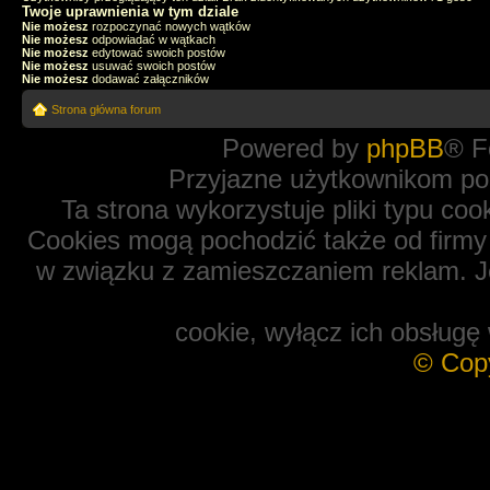
Twoje uprawnienia w tym dziale
Nie możesz
rozpoczynać nowych wątków
Nie możesz
odpowiadać w wątkach
Nie możesz
edytować swoich postów
Nie możesz
usuwać swoich postów
Nie możesz
dodawać załączników
Strona główna forum
Powered by
phpBB
® F
Przyjazne użytkownikom po
Ta strona wykorzystuje pliki typu coo
Cookies mogą pochodzić także od firmy 
w związku z zamieszczaniem reklam. Je
cookie, wyłącz ich obsługę 
© Cop