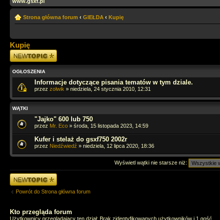
www.gsxf.pl
Strona główna forum
‹
GIEŁDA
‹
Kupię
Kupię
Napisz wątek
OGŁOSZENIA
Informacje dotyczące pisania tematów w tym dziale.
przez
zolwik
» niedziela, 24 stycznia 2010, 12:31
WĄTKI
"Jajko" 600 lub 750
przez
Mr. Eco
» środa, 15 listopada 2023, 14:59
Kufer i stelaż do gsxf750 2002r
przez
Niedźwiedź
» niedziela, 12 lipca 2020, 18:36
Wyświetl wątki nie starsze niż:
Napisz wątek
Powrót do Strona główna forum
Kto przegląda forum
Użytkownicy przeglądający ten dział: Brak zidentyfikowanych użytkowników i 1 gość