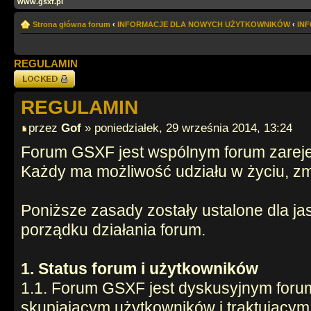
www.gsxf.pl
Strona główna forum
‹
INFORMACJE DLA NOWYCH UŻYTKOWNIKÓW
‹
IN
REGULAMIN
Zablokowany
REGULAMIN
przez
Gof
» poniedziałek, 29 września 2014, 13:24
Forum GSXF jest wspólnym forum zarej
Każdy ma możliwość udziału w życiu, zm
Poniższe zasady zostały ustalone dla jas
porządku działania forum.
1. Status forum i użytkowników
1.1. Forum GSXF jest dyskusyjnym foru
skupiającym użytkowników i traktującym