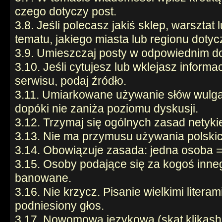
czego dotyczy post.
3.8. Jeśli polecasz jakiś sklep, warsztat
tematu, jakiego miasta lub regionu dotyc
3.9. Umieszczaj posty w odpowiednim do 
3.10. Jeśli cytujesz lub wklejasz informa
serwisu, podaj źródło.
3.11. Umiarkowane używanie słów wulga
dopóki nie zaniża poziomu dyskusji.
3.12. Trzymaj się ogólnych zasad netykie
3.13. Nie ma przymusu używania polski
3.14. Obowiązuje zasada: jedna osoba =
3.15. Osoby podające się za kogoś inneg
banowane.
3.16. Nie krzycz. Pisanie wielkimi litera
podniesiony głos.
3.17. Nowomowa językowa (skąt klikash,